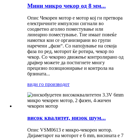
Мини микро чекор од 8 мм...
Опис Чекорен мотор е мотор кој ги претвора
електричните импулсни сигнали во
соодветно аголно поместување или
линеарно поместување. Тие имаат повеќе
намотки кои се организирани во групи
наречени „фази“. Со напојување на секоја
фаза по ред, моторот ќе ротира, чекор по
чекор. Со чекорно движење контролирано од
драјвер можете да постигнете многу
прецизно позиционирање и контрола на
брзината...
види го производот
висок квалитет, низок шум...
Опис VSM0613 е микро-чекорен мотор.
Дијаметарот на моторот е 6 mm, висината е 7