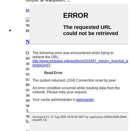
види го производот
NEMA34 86мм линеарен хибрид...
Опис Хибридниот чекорен мотор NEMA 34
има големина од 86 mm. Исто така, тој е
линеарен чекорен мотор со надворешен
погон и вратило со завртка за водечка
осовина од 135 mm на врвот, исто така со
пластична навртка/лизгачка што се
вклопува. Моделот на завртката за водечка
осовина е: Tr15.875*P3.175*4N. Чекорот на
завртката за водечка осовина е 3,17 mm и
има 4 старта, па затоа вод = број на старт *
чекор на завртка за водечка осовина = 4 *
3,175 mm = 12,7 mm. Значи, должината на
чекорот на моторот е: 12,7 mm/200 чекори =
0,0635 mm/чекор. Имаме и други кабли...