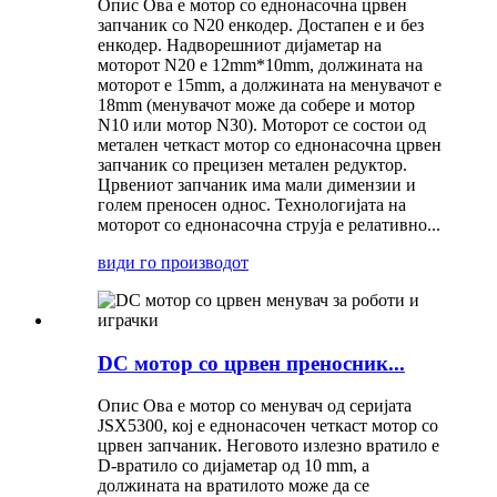
Опис Ова е мотор со еднонасочна црвен
запчаник со N20 енкодер. Достапен е и без
енкодер. Надворешниот дијаметар на
моторот N20 е 12mm*10mm, должината на
моторот е 15mm, а должината на менувачот е
18mm (менувачот може да собере и мотор
N10 или мотор N30). Моторот се состои од
метален четкаст мотор со еднонасочна црвен
запчаник со прецизен метален редуктор.
Црвениот запчаник има мали димензии и
голем преносен однос. Технологијата на
моторот со еднонасочна струја е релативно...
види го производот
DC мотор со црвен преносник...
Опис Ова е мотор со менувач од серијата
JSX5300, кој е еднонасочен четкаст мотор со
црвен запчаник. Неговото излезно вратило е
D-вратило со дијаметар од 10 mm, а
должината на вратилото може да се