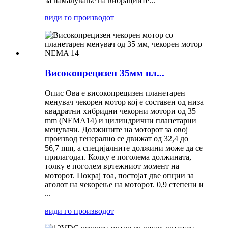
за намалување на вибрациите...
види го производот
Високопрецизен 35мм пл...
Опис Ова е високопрецизен планетарен
менувач чекорен мотор кој е составен од низа
квадратни хибридни чекорни мотори од 35
mm (NEMA14) и цилиндрични планетарни
менувачи. Должините на моторот за овој
производ генерално се движат од 32,4 до
56,7 mm, а специјалните должини може да се
прилагодат. Колку е поголема должината,
толку е поголем вртежниот момент на
моторот. Покрај тоа, постојат две опции за
аголот на чекорење на моторот. 0,9 степени и
...
види го производот