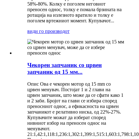
58%-80%. Колку е поголем неговиот
преносен однос, толку е помала брзината на
ротација на излезното вратило и толку е
поголем вртежниот момент. Купувачот...
види го производот
Чекорен запчаник со црвен
запчаник од 15 мм...
Опис Ова е чекорен мотор од 15 mm со
црвен менувач. Постојат 1 и 2 глави на
црвен запчаник, што може да се сфати како 1
и 2 заби. Бројот на глави се избира според
преносниот однос, а ефикасноста на црвен
запчаникот е релативно ниска, од 22%-27%.
Купувачите можат да изберат според
нивниот избор на преносен однос на
менувачот.
21:1,42:1,118:1,236:1,302:1,399:1,515:1,603:1,798:1,10