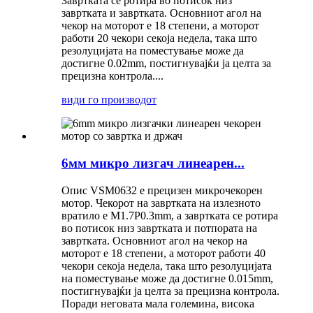
Завртката се ротира во потисок низ
завртката и завртката. Основниот агол на
чекор на моторот е 18 степени, а моторот
работи 20 чекори секоја недела, така што
резолуцијата на поместување може да
достигне 0.02mm, постигнувајќи ја целта за
прецизна контрола....
види го производот
6мм микро лизгач линеарен...
Опис VSM0632 е прецизен микрочекорен
мотор. Чекорот на завртката на излезното
вратило е M1.7P0.3mm, а завртката се ротира
во потисок низ завртката и потпората на
завртката. Основниот агол на чекор на
моторот е 18 степени, а моторот работи 40
чекори секоја недела, така што резолуцијата
на поместување може да достигне 0.015mm,
постигнувајќи ја целта за прецизна контрола.
Поради неговата мала големина, висока