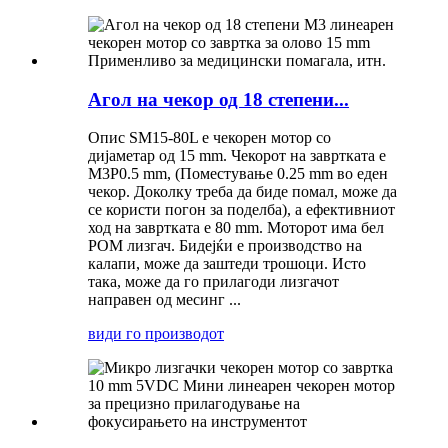
Агол на чекор од 18 степени...
Опис SM15-80L е чекорен мотор со
дијаметар од 15 mm. Чекорот на завртката е
M3P0.5 mm, (Поместување 0.25 mm во еден
чекор. Доколку треба да биде помал, може да
се користи погон за поделба), а ефективниот
ход на завртката е 80 mm. Моторот има бел
POM лизгач. Бидејќи е производство на
калапи, може да заштеди трошоци. Исто
така, може да го прилагоди лизгачот
направен од месинг ...
види го производот