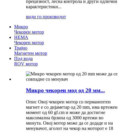
прецизност, лесна контрола и други одлични
карактеристики...
види го производот
Микро
Чекорен мотор
НЕМА
Чекорен мотор
Трајно
Магнетен мотор
Под вода
ROV мотор
Микро чекорен мод од 20 мм...
Опис Овој чекорен мотор со перманентен
магнет е со дијаметар од 20 mm, има вртежен
момент од 60 gf.cm и може да достигне
максимална брзина од 3000 вртежи во
минута. Овој мотор може да се додаде и на
менувачот, аголот на чекор на моторот е 18