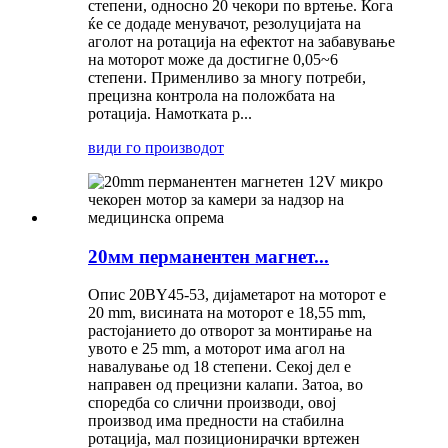
степени, односно 20 чекори по вртење. Кога
ќе се додаде менувачот, резолуцијата на
аголот на ротација на ефектот на забавување
на моторот може да достигне 0,05~6
степени. Применливо за многу потреби,
прецизна контрола на положбата на
ротација. Намотката р...
види го производот
20мм перманентен магнет...
Опис 20BY45-53, дијаметарот на моторот е
20 mm, висината на моторот е 18,55 mm,
растојанието до отворот за монтирање на
увото е 25 mm, а моторот има агол на
навалување од 18 степени. Секој дел е
направен од прецизни калапи. Затоа, во
споредба со слични производи, овој
производ има предности на стабилна
ротација, мал позиционирачки вртежен