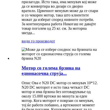
прилагоди. Исто така, има менувач кој може
да се конвертира во дизајн со двојно
вратило. Црвениот менувач може да се спари
и со чекорен мотор, така што клиентите
можат да изберат според нивните потреби.
За континуирана работа Никогаш не давајте
товар поголем од 25 кг. см. За моторна
ѕвезда...
види го производот
Мотор со голема брзина на
еднонасочна струја...
Опис Ова е N20 DC мотор со менувач 10*12.
N20 DC моторот е исто така четкаст DC
мотор и има брзина без оптоварување од
околу 15.000 вртежи во минута за еден
мотор. Кога моторот е поврзан со менувач,
тој ќе работи побавно, а вртежниот момент
ќе биде поголем. Купувачите можат да го