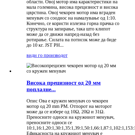
области. Овој мотор има карактеристики на
мала големина, висока прецизност и висока
цврстина. Овој чекорен мотор има вграден
менувач со сооднос на намалување од 1:10.
Конечно, се користи излезна горна прачка со
структура на запирање, така што клипот
може да се движи напред-назад без
ротирање. Силата на потисок може да биде
до 10 кг. JST PH...
види го производот
Висока прецизност од 20 мм
попладне...
Опис Ова е кружен менувач со чекорен
мотор од 20 mm PM. Отпорот на моторот
може да се избере од 10Ω, 20Ω и 31Ω.
Преносните односи на кружниот менувач,
преносните односи се
10:1,16:1,20:1,30:1,35:1,39:1,50:1,66:1,87:1,102:1,153:
Ефикасноста на кружниот менувач е