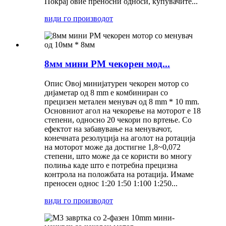
Покрај овие преносни односи, купувачите...
види го производот
8мм мини PM чекорен мод...
Опис Овој минијатурен чекорен мотор со
дијаметар од 8 mm е комбиниран со
прецизен метален менувач од 8 mm * 10 mm.
Основниот агол на чекорење на моторот е 18
степени, односно 20 чекори по вртење. Со
ефектот на забавување на менувачот,
конечната резолуција на аголот на ротација
на моторот може да достигне 1,8~0,072
степени, што може да се користи во многу
полиња каде што е потребна прецизна
контрола на положбата на ротација. Имаме
преносен однос 1:20 1:50 1:100 1:250...
види го производот