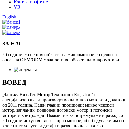
Контактирајте не
VR
English
ЗА НАС
20 години експерт во областа на микромотори со целосен
опсег на OEM/ODM можности во областа на микромотори.
ВОВЕД
„Чангжу Вик-Тек Мотор Технолоџи Ко., Лтд.“ е
специјализирана за производство на микро мотори и додатоци
од 2011 година. Наши главни производи: микро чекорен
мотор, запчаник, подводен погонски мотор и погонски
мотори и контролери. Имаме тим за истражување и развој со
20 години искуство во развој на мотори, обезбедувајќи им на
клиентите услуги за дизајн и развој по нарачка. Со