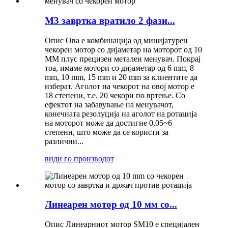
M3 завртка вратило 2 фази...
Опис Ова е комбинација од минијатурен
чекорен мотор со дијаметар на моторот од 10
MM плус прецизен метален менувач. Покрај
тоа, имаме мотори со дијаметар од 6 mm, 8
mm, 10 mm, 15 mm и 20 mm за клиентите да
изберат. Аголот на чекорот на овој мотор е
18 степени, т.е. 20 чекори по вртење. Со
ефектот на забавување на менувачот,
конечната резолуција на аголот на ротација
на моторот може да достигне 0,05~6
степени, што може да се користи за
различни...
види го производот
Линеарен мотор од 10 мм со...
Опис Линеарниот мотор SM10 е специјален