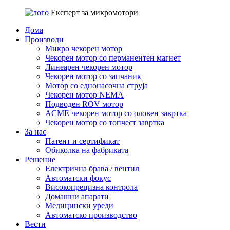
Експерт за микромотори
Дома
Производи
Микро чекорен мотор
Чекорен мотор со перманентен магнет
Линеарен чекорен мотор
Чекорен мотор со запчаник
Мотор со еднонасочна струја
Чекорен мотор NEMA
Подводен ROV мотор
ACME чекорен мотор со оловен завртка
Чекорен мотор со топчест завртка
За нас
Патент и сертификат
Обиколка на фабриката
Решение
Електрична брава / вентил
Автоматски фокус
Високопрецизна контрола
Домашни апарати
Медицински уреди
Автоматско производство
Вести