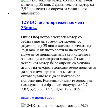
12VDC висок вртежен момент
35mm...
Опис Овој мотор е чекорен мотор со
забавување на вртежниот момент со
дијаметар од 35 mm и висина на телото од
35,8 mm. Излезното вратило на моторот
може да се прилагоди за да се инсталираат
запчаници и синхрони макари. Откако
чекорниот мотор ќе се опреми со менувач,
аголот на чекорот е дополнително поделен за
да се зголеми вртежниот момент на
оптоварувањето и да се контролира
попрецизно. Конвенционалните односи на
намалување на брзините вклучуваат 3,7,
3,82, 5,2, 5,36, 13,7, 14,62, 19,2, 20,51...
види го производот