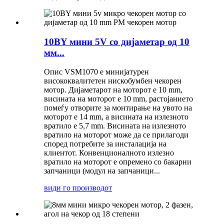
10BY мини 5V со дијаметар од 10
мм...
Опис VSM1070 е минијатурен
висококвалитетен нискобумбен чекорен
мотор. Дијаметарот на моторот е 10 mm,
висината на моторот е 10 mm, растојанието
помеѓу отворите за монтирање на увото на
моторот е 14 mm, а висината на излезното
вратило е 5,7 mm. Висината на излезното
вратило на моторот може да се прилагоди
според потребите за инсталација на
клиентот. Конвенционалното излезно
вратило на моторот е опремено со бакарни
запчаници (модул на запчаници...
види го производот