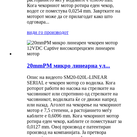
Кога чекорниот мотор ротира еден чекор,
водот се поместува 0,0254 mm. Завртките на
моторот може да се прилагодат како што
одговара...
види го производот
20mmPM микро линеарна ул...
Опис на видеото SM20-020L-LINEAR
SERIAL е чекорен мотор со водилка. Кога
роторот работи во насока на стрелките на
часовникот или спротивно од стрелките на
часовникот, водилката ќе се движи напред
или назад. Аголот на чекорење на чекорниот
мотор е 7,5 степени, а растојанието меѓу
каблите е 0,6096 mm. Кога чекорниот мотор
ротира еден чекор, каблите се поместуваат за
0,0127 mm. Овој производ е патентиран
производ на компанијата. Ја претвора