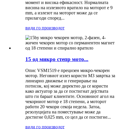
момент и висока ефикасност. Нормалната
висина на излезното вратило на моторот е 9
mm, а излезот на моторот може да се
прилагоди според...
види го производот
15 од микро степр мото...
Опис VSM1519 е прецизен микро-чекорен
мотор. Неговиот излез користи M3 завртка за
линеарно движење и генерирање на
потисок, кој може директно да се користи
како актуатор за да се постигнат дејствата
што ги бараат клиентите. Основниот агол на
чекорниот мотор е 18 степени, а моторот
работи 20 чекори секоја недела. Затоа,
резолуцијата на поместување може да
достигне 0,025 mm, со цел да се постигне...
види го производот