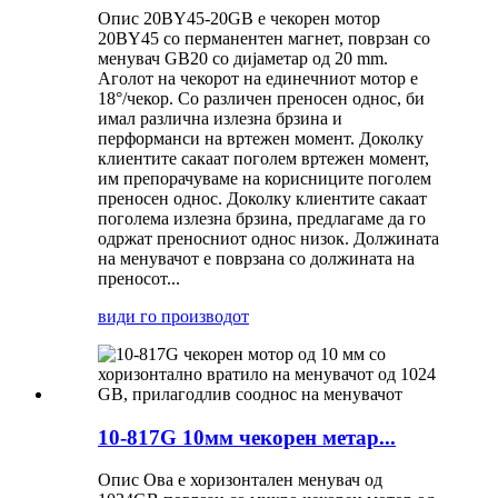
Опис 20BY45-20GB е чекорен мотор
20BY45 со перманентен магнет, поврзан со
менувач GB20 со дијаметар од 20 mm.
Аголот на чекорот на единечниот мотор е
18°/чекор. Со различен преносен однос, би
имал различна излезна брзина и
перформанси на вртежен момент. Доколку
клиентите сакаат поголем вртежен момент,
им препорачуваме на корисниците поголем
преносен однос. Доколку клиентите сакаат
поголема излезна брзина, предлагаме да го
одржат преносниот однос низок. Должината
на менувачот е поврзана со должината на
преносот...
види го производот
10-817G 10мм чекорен метар...
Опис Ова е хоризонтален менувач од