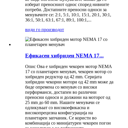
изберат преносниот однос според нивните
потреби. Достапните преносни односи за
менувачите се: 2:1, 5:1, 10:1, 15:1, 20:1, 30:1,
36:1, 50:1, 63:1, 67:1, 89:1, 100:1,...
види го производот
Ефикасен хибриден NEMA 17...
Опис Ова е хибриден чекорен мотор NEMA
17 со планетарен менувач, чекорен мотор со
хибриден редуктор од 42 mm. Серијата
хибридни чекорни мотори од 42 mm може да
биде опремена со менувач со високи
перформанси, достапен во различни
преносни односи и должини на моторот од
25 mm до 60 mm. Нашите менувачи се
одликуваат со високоефикасна и
високопрецизна конфигурација на
планетарен запчаник. Се користи во
комбинација со минијатурен чекорен погон