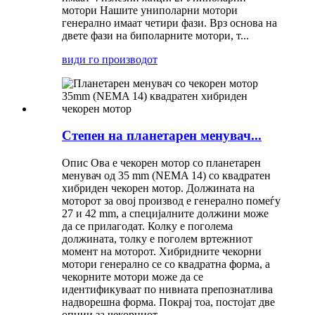
мотори Нашите униполарни мотори
генерално имаат четири фази. Врз основа на
двете фази на биполарните мотори, т...
види го производот
Степен на планетарен менувач...
Опис Ова е чекорен мотор со планетарен
менувач од 35 mm (NEMA 14) со квадратен
хибриден чекорен мотор. Должината на
моторот за овој производ е генерално помеѓу
27 и 42 mm, а специјалните должини може
да се прилагодат. Колку е поголема
должината, толку е поголем вртежниот
момент на моторот. Хибридните чекорни
мотори генерално се со квадратна форма, а
чекорните мотори може да се
идентификуваат по нивната препознатлива
надворешна форма. Покрај тоа, постојат две
опции за чекорниот ...