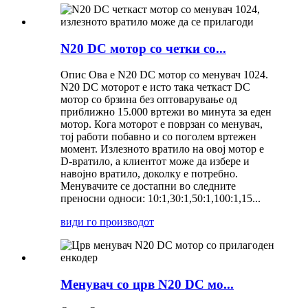
N20 DC мотор со четки со...
Опис Ова е N20 DC мотор со менувач 1024.
N20 DC моторот е исто така четкаст DC
мотор со брзина без оптоварување од
приближно 15.000 вртежи во минута за еден
мотор. Кога моторот е поврзан со менувач,
тој работи побавно и со поголем вртежен
момент. Излезното вратило на овој мотор е
D-вратило, а клиентот може да избере и
навојно вратило, доколку е потребно.
Менувачите се достапни во следните
преносни односи: 10:1,30:1,50:1,100:1,15...
види го производот
Менувач со црв N20 DC мо...