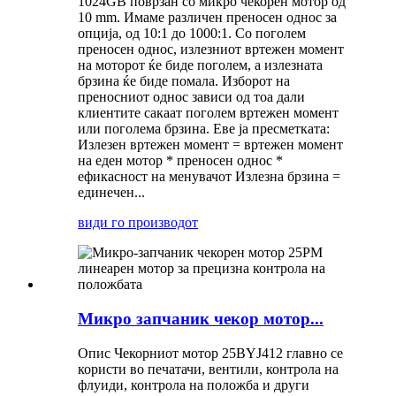
1024GB поврзан со микро чекорен мотор од
10 mm. Имаме различен преносен однос за
опција, од 10:1 до 1000:1. Со поголем
преносен однос, излезниот вртежен момент
на моторот ќе биде поголем, а излезната
брзина ќе биде помала. Изборот на
преносниот однос зависи од тоа дали
клиентите сакаат поголем вртежен момент
или поголема брзина. Еве ја пресметката:
Излезен вртежен момент = вртежен момент
на еден мотор * преносен однос *
ефикасност на менувачот Излезна брзина =
единечен...
види го производот
Микро запчаник чекор мотор...
Опис Чекорниот мотор 25BYJ412 главно се
користи во печатачи, вентили, контрола на
флуиди, контрола на положба и други