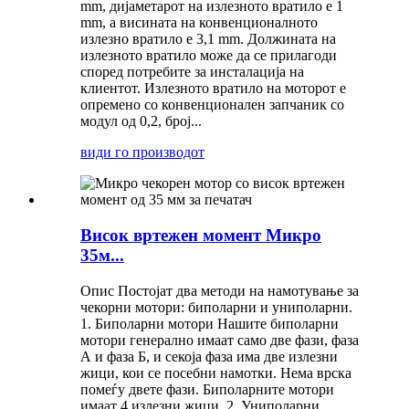
mm, дијаметарот на излезното вратило е 1
mm, а висината на конвенционалното
излезно вратило е 3,1 mm. Должината на
излезното вратило може да се прилагоди
според потребите за инсталација на
клиентот. Излезното вратило на моторот е
опремено со конвенционален запчаник со
модул од 0,2, број...
види го производот
Висок вртежен момент Микро
35м...
Опис Постојат два методи на намотување за
чекорни мотори: биполарни и униполарни.
1. Биполарни мотори Нашите биполарни
мотори генерално имаат само две фази, фаза
А и фаза Б, и секоја фаза има две излезни
жици, кои се посебни намотки. Нема врска
помеѓу двете фази. Биполарните мотори
имаат 4 излезни жици. 2. Униполарни