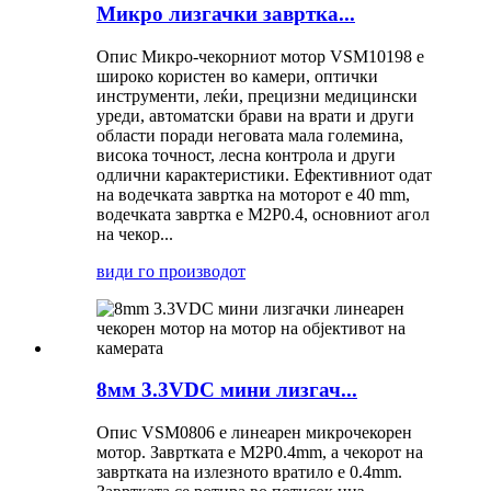
Микро лизгачки завртка...
Опис Микро-чекорниот мотор VSM10198 е
широко користен во камери, оптички
инструменти, леќи, прецизни медицински
уреди, автоматски брави на врати и други
области поради неговата мала големина,
висока точност, лесна контрола и други
одлични карактеристики. Ефективниот одат
на водечката завртка на моторот е 40 mm,
водечката завртка е M2P0.4, основниот агол
на чекор...
види го производот
8мм 3.3VDC мини лизгач...
Опис VSM0806 е линеарен микрочекорен
мотор. Завртката е M2P0.4mm, а чекорот на
завртката на излезното вратило е 0.4mm.