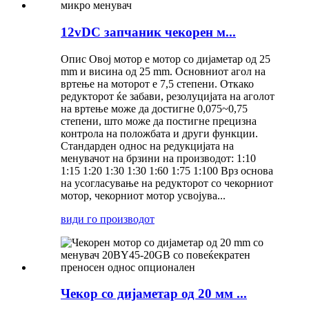
12vDC запчаник чекорен м...
Опис Овој мотор е мотор со дијаметар од 25
mm и висина од 25 mm. Основниот агол на
вртење на моторот е 7,5 степени. Откако
редукторот ќе забави, резолуцијата на аголот
на вртење може да достигне 0,075~0,75
степени, што може да постигне прецизна
контрола на положбата и други функции.
Стандарден однос на редукцијата на
менувачот на брзини на производот: 1:10
1:15 1:20 1:30 1:30 1:60 1:75 1:100 Врз основа
на усогласување на редукторот со чекорниот
мотор, чекорниот мотор усвојува...
види го производот
Чекор со дијаметар од 20 мм ...