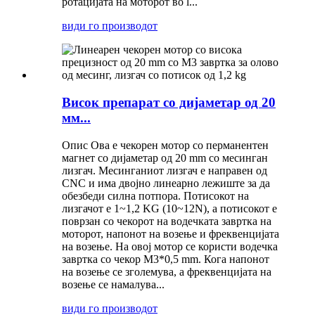
ротацијата на моторот во l...
види го производот
Висок препарат со дијаметар од 20
мм...
Опис Ова е чекорен мотор со перманентен
магнет со дијаметар од 20 mm со месинган
лизгач. Месинганиот лизгач е направен од
CNC и има двојно линеарно лежиште за да
обезбеди силна потпора. Потисокот на
лизгачот е 1~1,2 KG (10~12N), а потисокот е
поврзан со чекорот на водечката завртка на
моторот, напонот на возење и фреквенцијата
на возење. На овој мотор се користи водечка
завртка со чекор M3*0,5 mm. Кога напонот
на возење се зголемува, а фреквенцијата на
возење се намалува...
види го производот