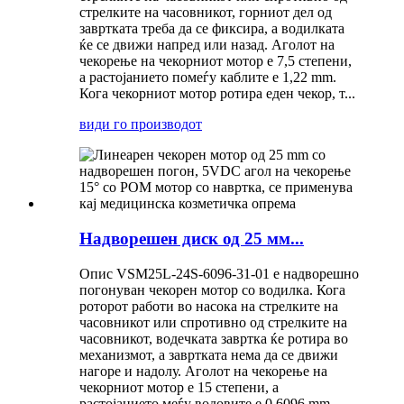
стрелките на часовникот, горниот дел од
завртката треба да се фиксира, а водилката
ќе се движи напред или назад. Аголот на
чекорење на чекорниот мотор е 7,5 степени,
а растојанието помеѓу каблите е 1,22 mm.
Кога чекорниот мотор ротира еден чекор, т...
види го производот
Надворешен диск од 25 мм...
Опис VSM25L-24S-6096-31-01 е надворешно
погонуван чекорен мотор со водилка. Кога
роторот работи во насока на стрелките на
часовникот или спротивно од стрелките на
часовникот, водечката завртка ќе ротира во
механизмот, а завртката нема да се движи
нагоре и надолу. Аголот на чекорење на
чекорниот мотор е 15 степени, а
растојанието меѓу водовите е 0,6096 mm.