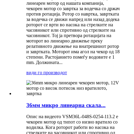
линеарен мотор од нашата компанија,
чекорен мотор со завртка за водечка со држач
против ротација. Ротор со навртка, завртката
за водечка се движи напред или назад додека
роторот се врти во насока на стрелките на
часовникот или спротивно од стрелките на
часовникот. Тој ја претвора ротацијата на
моторот во линеарно движење преку
релативното движење на внатрешниот ротор
и завртката. Моторот има агол на чекор од 18
степени. Растојанието помеѓу водовите е 1
mm. Должината...
види го производот
36мм микро линеарна скала...
Опис на видеото VSM36L-048S-0254-113.2 е
чекорен мотор од типот со низно вратило со
водилка. Кога роторот работи во насока на
стрелките на часовникот или спротивно од