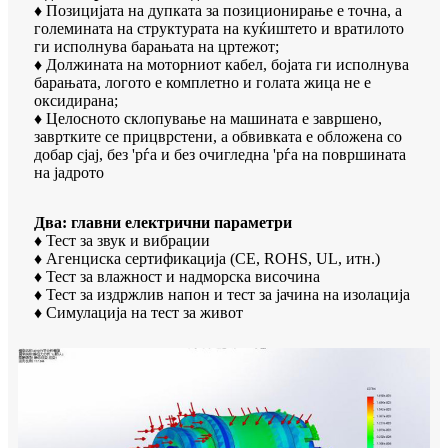
♦ Позицијата на дупката за позиционирање е точна, а
големината на структурата на куќиштето и вратилото
ги исполнува барањата на цртежот;
♦ Должината на моторниот кабел, бојата ги исполнува
барањата, логото е комплетно и голата жица не е
оксидирана;
♦ Целосното склопување на машината е завршено,
завртките се прицврстени, а обвивката е обложена со
добар сјај, без 'рѓа и без очигледна 'рѓа на површината
на јадрото
Два: главни електрични параметри
♦ Тест за звук и вибрации
♦ Агенциска сертификација (CE, ROHS, UL, итн.)
♦ Тест за влажност и надморска височина
♦ Тест за издржлив напон и тест за јачина на изолација
♦ Симулација на тест за живот