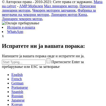
© Авторски права - 2010-2021: Сите права се задржани.
Мапа
на сајтот
-
AMP Мобилен
Мал линеарен мотор
,
Прецизни
линеарни мотори
,
Чекорен моторен запчаник
,
Фабрика за
менувачи на чекорни мотори
,
Линеарен мотор Кина
,
Линеарен чекорен мотор
,
Испрати е-пошта
WhatsApp
x
Испратете ни ја вашата порака:
Напишете ја вашата порака овде и испратете ни ја.
Притиснете Enter за
пребарување или ESC за затворање
English
French
German
Portuguese
Spanish
Russian
Japanese
Korean