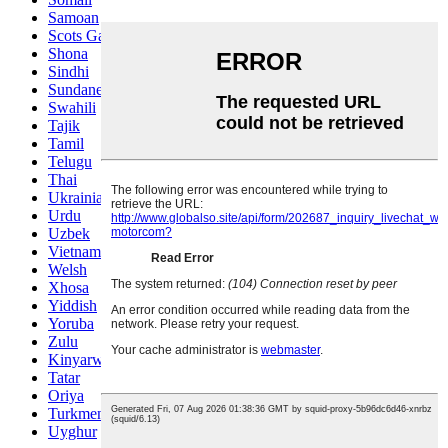
Samoan
Scots Gaelic
Shona
Sindhi
Sundanese
Swahili
Tajik
Tamil
Telugu
Thai
Ukrainian
Urdu
Uzbek
Vietnamese
Welsh
Xhosa
Yiddish
Yoruba
Zulu
Kinyarwanda
Tatar
Oriya
Turkmen
Uyghur