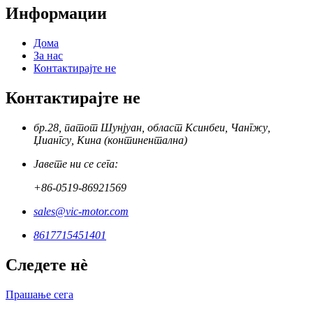
Информации
Дома
За нас
Контактирајте не
Контактирајте не
бр.28, патот Шунјуан, област Ксинбеи, Чангжу,
Џиангсу, Кина (континентална)
Јавете ни се сега:
+86-0519-86921569
sales@vic-motor.com
8617715451401
Следете нè
Прашање сега