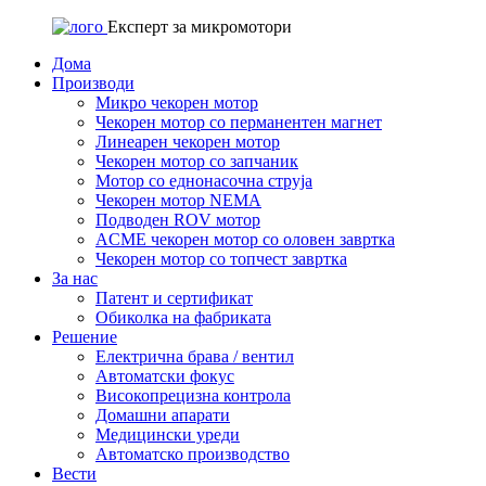
Експерт за микромотори
Дома
Производи
Микро чекорен мотор
Чекорен мотор со перманентен магнет
Линеарен чекорен мотор
Чекорен мотор со запчаник
Мотор со еднонасочна струја
Чекорен мотор NEMA
Подводен ROV мотор
ACME чекорен мотор со оловен завртка
Чекорен мотор со топчест завртка
За нас
Патент и сертификат
Обиколка на фабриката
Решение
Електрична брава / вентил
Автоматски фокус
Високопрецизна контрола
Домашни апарати
Медицински уреди
Автоматско производство
Вести